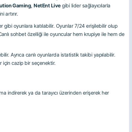
ution Gaming
,
NetEnt Live
gibi lider sağlayıcılarla
 artırır.
 gibi oyunlara katılabilir. Oyunlar 7/24 erişilebilir olup
Canlı sohbet özelliği ile oyuncular hem krupiye ile hem de
r. Ayrıca canlı oyunlarda istatistik takibi yapılabilir.
için cazip bir seçenektir.
ma indirerek ya da tarayıcı üzerinden erişerek her