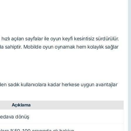
lı açılan sayfalar ile oyun keyfi kesintisiz sürdürülür.
 da sahiptir. Mobilde oyun oynamak hem kolaylık sağlar
en sadık kullanıcılara kadar herkese uygun avantajlar
Açıklama
 bedava dönüş