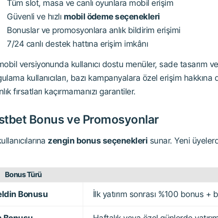
Tüm slot, masa ve canlı oyunlara mobil erişim
Güvenli ve hızlı
mobil ödeme seçenekleri
Bonuslar ve promosyonlara anlık bildirim erişimi
7/24 canlı destek hattına erişim imkânı
bil versiyonunda kullanıcı dostu menüler, sade tasarım ve hız
gulama kullanıcıları, bazı kampanyalara özel erişim hakkına
ık fırsatları kaçırmamanızı garantiler.
stbet Bonus ve Promosyonlar
ullanıcılarına
zengin bonus seçenekleri
sunar. Yeni üyelerd
Bonus Türü
eldin Bonusu
İlk yatırım sonrası %100 bonus +