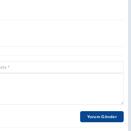
i
Mostbet Vip | Mostbet Vip Kampa
 ÜYELIK
Özgür Aksoy
12 Haz 2023
BONUSLAR & PROM
Yorum Gönder