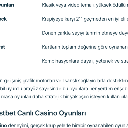
yunları
Klasik veya video temalı, yüksek ödüllü
ack
Krupiyeye karşı 21’i geçmeden en iyi el
Dönen çarkta sayıyı tahmin etmeye day
at
Kartların toplam değerine göre oynanan
Kombinasyonlara dayalı, yetenek ve stra
, gelişmiş grafik motorları ve lisanslı sağlayıcılarla desteklen
bil uyumlu arayüz sayesinde bu oyunlara her yerden erişebilir
masa oyunları daha stratejik bir yaklaşım isteyen kullanıcılar 
tbet Canlı Casino Oyunları
ino
deneyimi, gerçek krupiyelerle birebir oynanabilen oyun