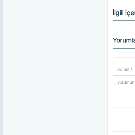
İlgili İçe
Yoruml
Mostbe
Özgür Akso
BONUSLA