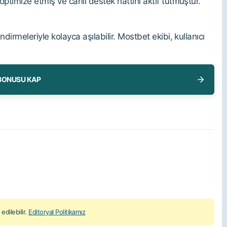
optimize etmiş ve canlı destek hattını aktif tutmuştur.
ndirmeleriyle kolayca aşılabilir. Mostbet ekibi, kullanıcı
BONUSU KAP
edilebilir.
Editoryal Politikamız