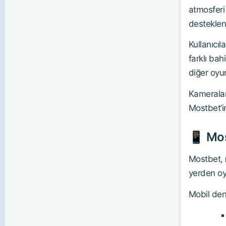
atmosferi
desteklenm
Kullanıcıl
farklı bah
diğer oyun
Kameralar 
Mostbet’in
📱 Mos
Mostbet,
yerden oy
Mobil den