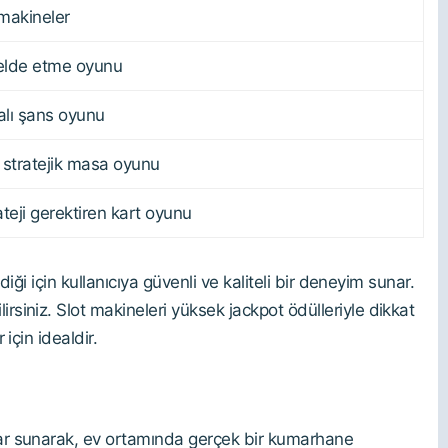
 makineler
i elde etme oyunu
alı şans oyunu
 stratejik masa oyunu
teji gerektiren kart oyunu
diği için kullanıcıya güvenli ve kaliteli bir deneyim sunar.
siniz. Slot makineleri yüksek jackpot ödülleriyle dikkat
için idealdir.
lar sunarak, ev ortamında gerçek bir kumarhane