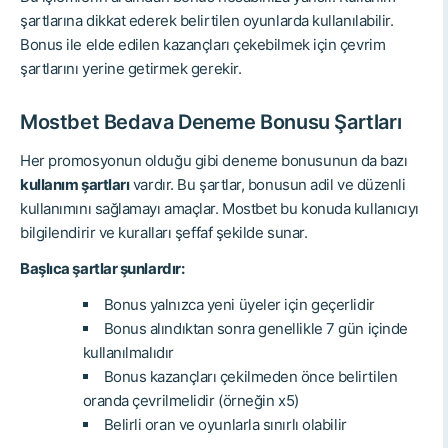
şartlarına dikkat ederek belirtilen oyunlarda kullanılabilir.
Bonus ile elde edilen kazançları çekebilmek için çevrim
şartlarını yerine getirmek gerekir.
Mostbet Bedava Deneme Bonusu Şartları
Her promosyonun olduğu gibi deneme bonusunun da bazı
kullanım şartları
vardır. Bu şartlar, bonusun adil ve düzenli
kullanımını sağlamayı amaçlar. Mostbet bu konuda kullanıcıyı
bilgilendirir ve kuralları şeffaf şekilde sunar.
Başlıca şartlar şunlardır:
Bonus yalnızca yeni üyeler için geçerlidir
Bonus alındıktan sonra genellikle 7 gün içinde
kullanılmalıdır
Bonus kazançları çekilmeden önce belirtilen
oranda çevrilmelidir (örneğin x5)
Belirli oran ve oyunlarla sınırlı olabilir