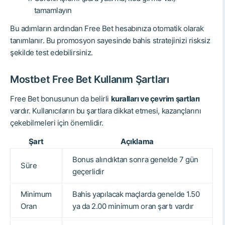
tamamlayın
Bu adımların ardından Free Bet hesabınıza otomatik olarak
tanımlanır. Bu promosyon sayesinde bahis stratejinizi risksiz
şekilde test edebilirsiniz.
Mostbet Free Bet Kullanım Şartları
Free Bet bonusunun da belirli
kuralları ve çevrim şartları
vardır. Kullanıcıların bu şartlara dikkat etmesi, kazançlarını
çekebilmeleri için önemlidir.
Şart
Açıklama
Bonus alındıktan sonra genelde 7 gün
Süre
geçerlidir
Minimum
Bahis yapılacak maçlarda genelde 1.50
Oran
ya da 2.00 minimum oran şartı vardır