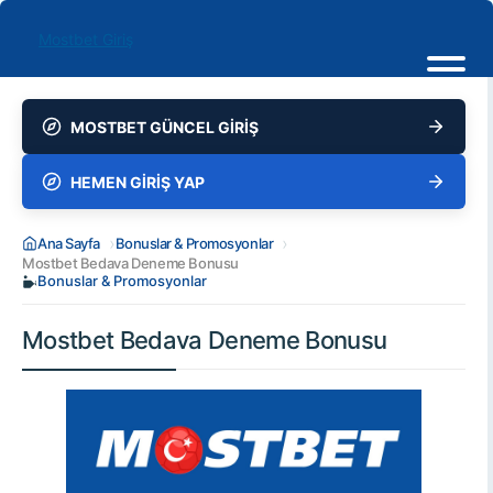
Mostbet Giriş
MOSTBET GÜNCEL GIRIŞ
HEMEN GIRIŞ YAP
Ana Sayfa
Bonuslar & Promosyonlar
Mostbet Bedava Deneme Bonusu
Bonuslar & Promosyonlar
Mostbet Bedava Deneme Bonusu