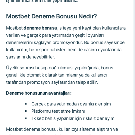
işlemlerinizi sitemiz ile yapmalısınız.
Mostbet Deneme Bonusu Nedir?
Mostbet
deneme bonusu
, siteye yeni kayıt olan kullanıcılara
verilen ve gerçek para yatırmadan çeşitli oyunları
denemelerini sağlayan promosyondur. Bu bonus sayesinde
kullanıcılar, hem spor bahisleri hem de casino oyunlarında
şanslarını deneyebilirler.
Üyelik sonrası hesap doğrulaması yapıldığında, bonus
genellikle otomatik olarak tanımlanır ya da kullanıcı
tarafından promosyon sayfasından talep edilir.
Deneme bonusunun avantajları:
Gerçek para yatırmadan oyunlara erişim
Platformu test etme imkanı
İlk kez bahis yapanlar için risksiz deneyim
Mostbet deneme bonusu, kullanıcıyı sisteme alıştıran ve