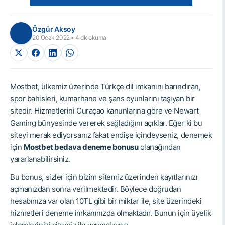
Özgür Aksoy
20 Ocak 2022
• 4 dk okuma
Mostbet, ülkemiz üzerinde Türkçe dil imkanını barındıran,
spor bahisleri, kumarhane ve şans oyunlarını taşıyan bir
sitedir. Hizmetlerini Curaçao kanunlarına göre ve Newart
Gaming bünyesinde vererek sağladığını açıklar. Eğer ki bu
siteyi merak ediyorsanız fakat endişe içindeyseniz, denemek
için
Mostbet bedava deneme bonusu
olanağından
yararlanabilirsiniz.
Bu bonus, sizler için bizim sitemiz üzerinden kayıtlarınızı
açmanızdan sonra verilmektedir. Böylece doğrudan
hesabınıza var olan 10TL gibi bir miktar ile, site üzerindeki
hizmetleri deneme imkanınızda olmaktadır. Bunun için üyelik