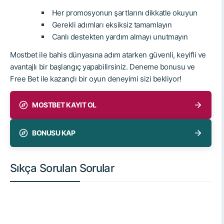
Her promosyonun şartlarını dikkatle okuyun
Gerekli adımları eksiksiz tamamlayın
Canlı destekten yardım almayı unutmayın
Mostbet ile bahis dünyasına adım atarken güvenli, keyifli ve
avantajlı bir başlangıç yapabilirsiniz. Deneme bonusu ve
Free Bet ile kazançlı bir oyun deneyimi sizi bekliyor!
MOSTBET KAYIT OL
BONUSU KAP
Sıkça Sorulan Sorular